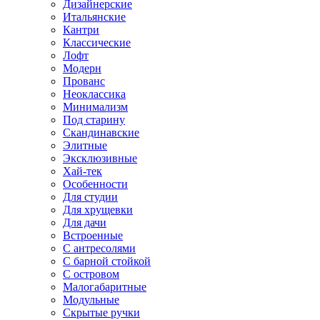
Дизайнерские
Итальянские
Кантри
Классические
Лофт
Модерн
Прованс
Неоклассика
Минимализм
Под старину
Скандинавские
Элитные
Эксклюзивные
Хай-тек
Особенности
Для студии
Для хрущевки
Для дачи
Встроенные
С антресолями
С барной стойкой
С островом
Малогабаритные
Модульные
Скрытые ручки