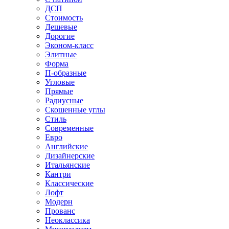
ДСП
Стоимость
Дешевые
Дорогие
Эконом-класс
Элитные
Форма
П-образные
Угловые
Прямые
Радиусные
Скошенные углы
Стиль
Современные
Евро
Английские
Дизайнерские
Итальянские
Кантри
Классические
Лофт
Модерн
Прованс
Неоклассика