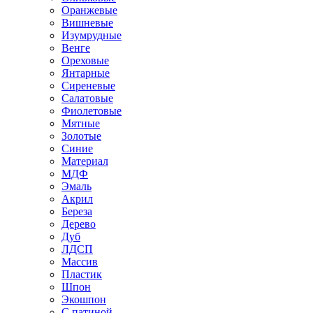
Оранжевые
Вишневые
Изумрудные
Венге
Ореховые
Янтарные
Сиреневые
Салатовые
Фиолетовые
Мятные
Золотые
Синие
Материал
МДФ
Эмаль
Акрил
Береза
Дерево
Дуб
ЛДСП
Массив
Пластик
Шпон
Экошпон
С патиной