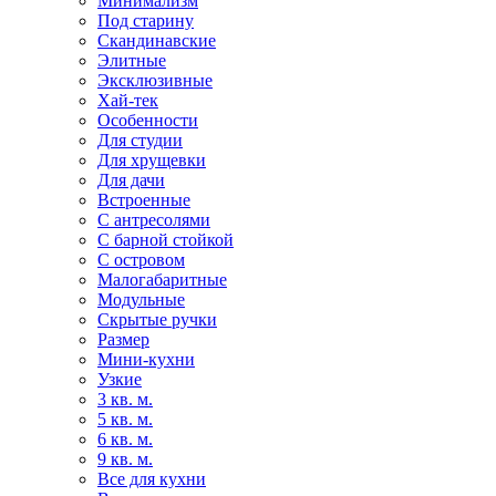
Минимализм
Под старину
Скандинавские
Элитные
Эксклюзивные
Хай-тек
Особенности
Для студии
Для хрущевки
Для дачи
Встроенные
С антресолями
С барной стойкой
С островом
Малогабаритные
Модульные
Скрытые ручки
Размер
Мини-кухни
Узкие
3 кв. м.
5 кв. м.
6 кв. м.
9 кв. м.
Все для кухни