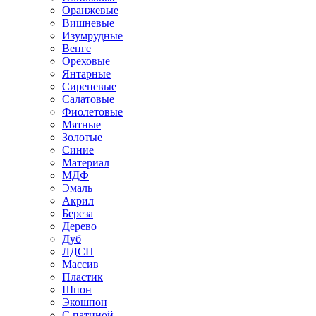
Оранжевые
Вишневые
Изумрудные
Венге
Ореховые
Янтарные
Сиреневые
Салатовые
Фиолетовые
Мятные
Золотые
Синие
Материал
МДФ
Эмаль
Акрил
Береза
Дерево
Дуб
ЛДСП
Массив
Пластик
Шпон
Экошпон
С патиной