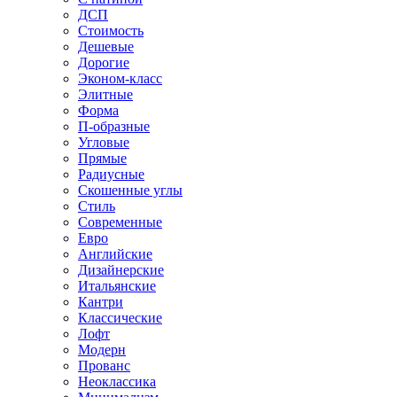
ДСП
Стоимость
Дешевые
Дорогие
Эконом-класс
Элитные
Форма
П-образные
Угловые
Прямые
Радиусные
Скошенные углы
Стиль
Современные
Евро
Английские
Дизайнерские
Итальянские
Кантри
Классические
Лофт
Модерн
Прованс
Неоклассика