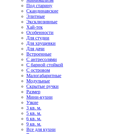
Минимализм
Под старину
Скандинавские
Элитные
Эксклюзивные
Хай-тек
Особенности
Для студии
Для хрущевки
Для дачи
Встроенные
С антресолями
С барной стойкой
С островом
Малогабаритные
Модульные
Скрытые ручки
Размер
Мини-кухни
Узкие
3 кв. м.
5 кв. м.
6 кв. м.
9 кв. м.
Все для кухни