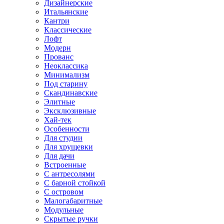
Дизайнерские
Итальянские
Кантри
Классические
Лофт
Модерн
Прованс
Неоклассика
Минимализм
Под старину
Скандинавские
Элитные
Эксклюзивные
Хай-тек
Особенности
Для студии
Для хрущевки
Для дачи
Встроенные
С антресолями
С барной стойкой
С островом
Малогабаритные
Модульные
Скрытые ручки