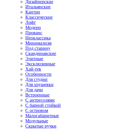
Дизайнерские
Итальянские
Кантри
Классические
Лофт
Модерн
Прованс
Неоклассика
Минимализм
Под старину
Скандинавские
Элитные
Эксклюзивные
Хай-тек
Особенности
Для студии
Для хрущевки
Для дачи
Встроенные
С антресолями
С барной стойкой
С островом
Малогабаритные
Модульные
Скрытые ручки