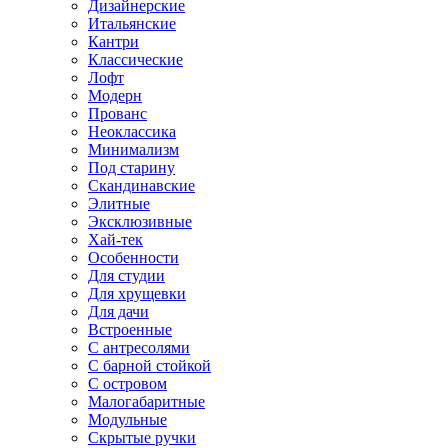
Дизайнерские
Итальянские
Кантри
Классические
Лофт
Модерн
Прованс
Неоклассика
Минимализм
Под старину
Скандинавские
Элитные
Эксклюзивные
Хай-тек
Особенности
Для студии
Для хрущевки
Для дачи
Встроенные
С антресолями
С барной стойкой
С островом
Малогабаритные
Модульные
Скрытые ручки