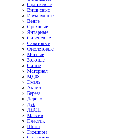
Оранжевые
Вишневые
Изумрудные
Венге
Ореховые
Янтарные
Сиреневые
Салатовые
Фиолетовые
Мятные
Золотые
Синие
Материал
МДФ
Эмаль
Акрил
Береза
Дерево
Дуб
ЛДСП
Массив
Пластик
Шпон
Экошпон
С патиной