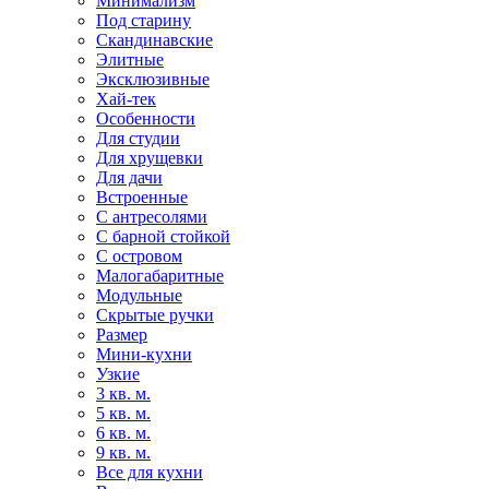
Минимализм
Под старину
Скандинавские
Элитные
Эксклюзивные
Хай-тек
Особенности
Для студии
Для хрущевки
Для дачи
Встроенные
С антресолями
С барной стойкой
С островом
Малогабаритные
Модульные
Скрытые ручки
Размер
Мини-кухни
Узкие
3 кв. м.
5 кв. м.
6 кв. м.
9 кв. м.
Все для кухни