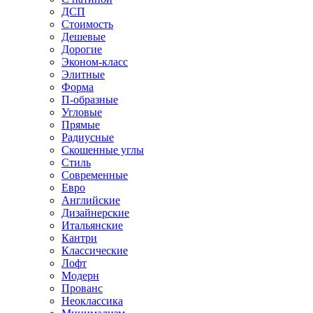
ДСП
Стоимость
Дешевые
Дорогие
Эконом-класс
Элитные
Форма
П-образные
Угловые
Прямые
Радиусные
Скошенные углы
Стиль
Современные
Евро
Английские
Дизайнерские
Итальянские
Кантри
Классические
Лофт
Модерн
Прованс
Неоклассика