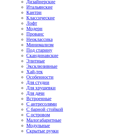
Дизайнерские
Итальянские
Кантри
Классические
Лофт
Модерн
Прованс
Неоклассика
Минимализм
Под старину
Скандинавские
Элитные
Эксклюзивные
Хай-тек
Особенности
Для студии
Для хрущевки
Для дачи
Встроенные
С антресолями
С барной стойкой
С островом
Малогабаритные
Модульные
Скрытые ручки