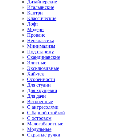
Дизайнерские
Итальянские
Кантри
Классические
Лофт
Модерн
Прованс
Неоклассика
Минимализм
Под старину
Скандинавские
Элитные
Эксклюзивные
Хай-тек
Особенности
Для студии
Для хрущевки
Для дачи
Встроенные
С антресолями
С барной стойкой
С островом
Малогабаритные
Модульные
Скрытые ручки