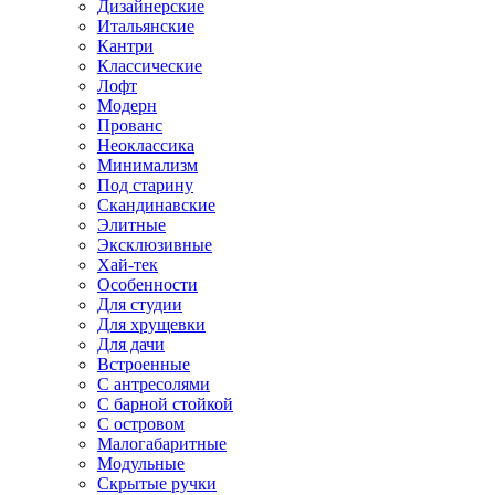
Дизайнерские
Итальянские
Кантри
Классические
Лофт
Модерн
Прованс
Неоклассика
Минимализм
Под старину
Скандинавские
Элитные
Эксклюзивные
Хай-тек
Особенности
Для студии
Для хрущевки
Для дачи
Встроенные
С антресолями
С барной стойкой
С островом
Малогабаритные
Модульные
Скрытые ручки