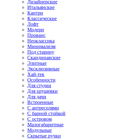
Дизайнерские
Итальянские
Кантри
Классические
Лофт
Модерн
Прованс
Неоклассика
Минимализм
Под старину
Скандинавские
Элитные
Эксклюзивные
Хай-тек
Особенности
Для студии
Для хрущевки
Для дачи
Встроенные
С антресолями
С барной стойкой
С островом
Малогабаритные
Модульные
Скрытые ручки