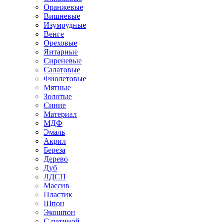
Оранжевые
Вишневые
Изумрудные
Венге
Ореховые
Янтарные
Сиреневые
Салатовые
Фиолетовые
Мятные
Золотые
Синие
Материал
МДФ
Эмаль
Акрил
Береза
Дерево
Дуб
ЛДСП
Массив
Пластик
Шпон
Экошпон
С патиной