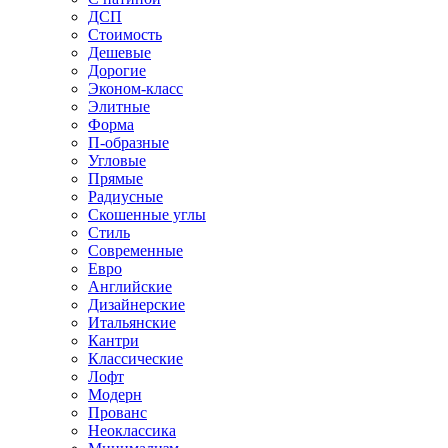
ДСП
Стоимость
Дешевые
Дорогие
Эконом-класс
Элитные
Форма
П-образные
Угловые
Прямые
Радиусные
Скошенные углы
Стиль
Современные
Евро
Английские
Дизайнерские
Итальянские
Кантри
Классические
Лофт
Модерн
Прованс
Неоклассика