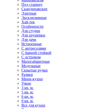
Минимализм
Под старину
Скандинавские
Элитные
Эксклюзивные
Хай-тек
Особенности
Для студии
Для хрущевки
Для дачи
Встроенные
С антресолями
С барной стойкой
С островом
Малогабаритные
Модульные
Скрытые ручки
Размер
Мини-кухни
Узкие
3 кв. м.
5 кв. м.
6 кв. м.
9 кв. м.
Все для кухни