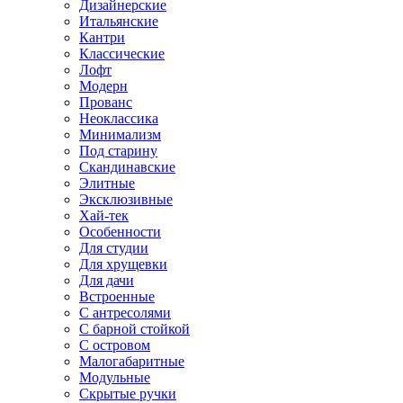
Дизайнерские
Итальянские
Кантри
Классические
Лофт
Модерн
Прованс
Неоклассика
Минимализм
Под старину
Скандинавские
Элитные
Эксклюзивные
Хай-тек
Особенности
Для студии
Для хрущевки
Для дачи
Встроенные
С антресолями
С барной стойкой
С островом
Малогабаритные
Модульные
Скрытые ручки