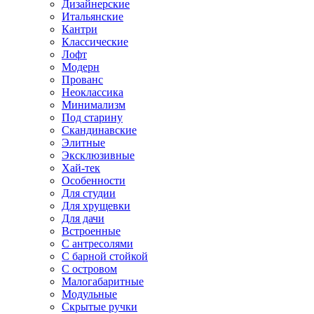
Дизайнерские
Итальянские
Кантри
Классические
Лофт
Модерн
Прованс
Неоклассика
Минимализм
Под старину
Скандинавские
Элитные
Эксклюзивные
Хай-тек
Особенности
Для студии
Для хрущевки
Для дачи
Встроенные
С антресолями
С барной стойкой
С островом
Малогабаритные
Модульные
Скрытые ручки