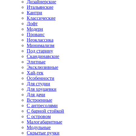
Дизайнерские
Итальянские
Кантри
Классические
Лофт
Модерн
Прованс
Неоклассика
Минимализм
Под старину
Скандинавские
Элитные
Эксклюзивные
Хай-тек
Особенности
Для студии
Для хрущевки
Для дачи
Встроенные
С антресолями
С барной стойкой
С островом
Малогабаритные
Модульные
Скрытые ручки