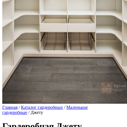
Главная
/
Каталог гардеробных
/
Маленькие
гардеробные
/ Джету
Гардеробная Джету