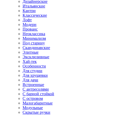
Дизайнерские
Итальянские
Кантри
Классические
Лофт
Модерн
Прованс
Неоклассика
Минимализм
Под старину
Скандинавские
Элитные
Эксклюзивные
Хай-тек
Особенности
Для студии
Для хрущевки
Для дачи
Встроенные
С антресолями
С барной стойкой
С островом
Малогабаритные
Модульные
Скрытые ручки