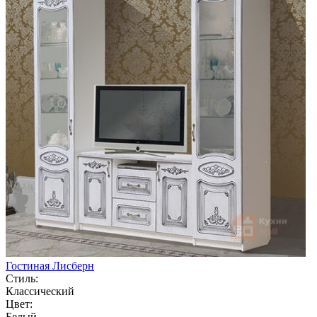
Гостиная Лисберн
Стиль:
Классический
Цвет:
Белый