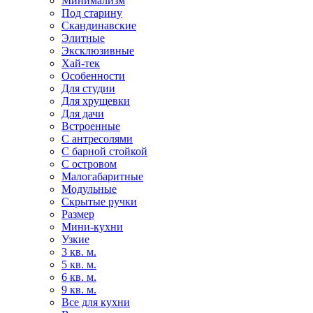
Минимализм
Под старину
Скандинавские
Элитные
Эксклюзивные
Хай-тек
Особенности
Для студии
Для хрущевки
Для дачи
Встроенные
С антресолями
С барной стойкой
С островом
Малогабаритные
Модульные
Скрытые ручки
Размер
Мини-кухни
Узкие
3 кв. м.
5 кв. м.
6 кв. м.
9 кв. м.
Все для кухни