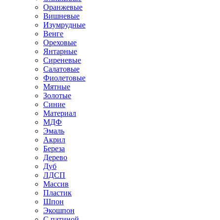
Оранжевые
Вишневые
Изумрудные
Венге
Ореховые
Янтарные
Сиреневые
Салатовые
Фиолетовые
Мятные
Золотые
Синие
Материал
МДФ
Эмаль
Акрил
Береза
Дерево
Дуб
ЛДСП
Массив
Пластик
Шпон
Экошпон
С патиной