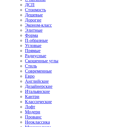
ДСП
Стоимость
Дешевые
Дорогие
Эконом-класс
Элитные
Форма
П-образные
Угловые
Прямые
Радиусные
Скошенные углы
Стиль
Современные
Евро
Английские
Дизайнерские
Итальянские
Кантри
Классические
Лофт
Модерн
Прованс
Неоклассика