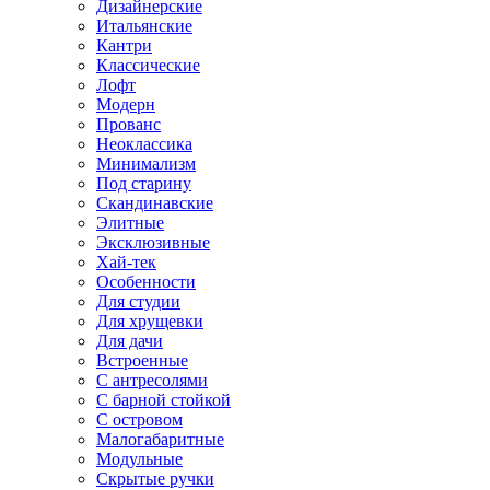
Дизайнерские
Итальянские
Кантри
Классические
Лофт
Модерн
Прованс
Неоклассика
Минимализм
Под старину
Скандинавские
Элитные
Эксклюзивные
Хай-тек
Особенности
Для студии
Для хрущевки
Для дачи
Встроенные
С антресолями
С барной стойкой
С островом
Малогабаритные
Модульные
Скрытые ручки