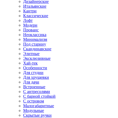
Дизайнерские
Итальянские
Кантри
Классические
Лофт
Модерн
Прованс
Неоклассика
Минимализм
Под старину
Скандинавские
Элитные
Эксклюзивные
Хай-тек
Особенности
Для студии
Для хрущевки
Для дачи
Встроенные
С антресолями
С барной стойкой
С островом
Малогабаритные
Модульные
Скрытые ручки