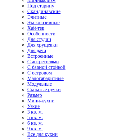
Минимализм
Под старину
Скандинавские
Элитные
Эксклюзивные
Хай-тек
Особенности
Для студии
Для хрущевки
Для дачи
Встроенные
С антресолями
С барной стойкой
С островом
Малогабаритные
Модульные
Скрытые ручки
Размер
Мини-кухни
Узкие
3 кв. м.
5 кв. м.
6 кв. м.
9 кв. м.
Все для кухни