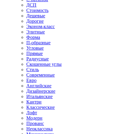
ДСП
Стоимость
Дешевые
Дорогие
Эконом-класс
Элитные
Форма
П-образные
Угловые
Прямые
Радиусные
Скошенные углы
Стиль
Современные
Евро
Английские
Дизайнерские
Итальянские
Кантри
Классические
Лофт
Модерн
Прованс
Неоклассика