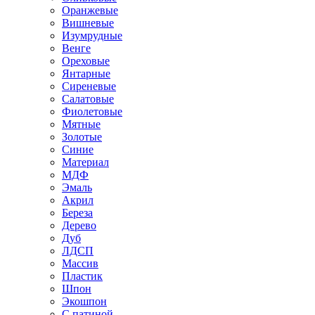
Оранжевые
Вишневые
Изумрудные
Венге
Ореховые
Янтарные
Сиреневые
Салатовые
Фиолетовые
Мятные
Золотые
Синие
Материал
МДФ
Эмаль
Акрил
Береза
Дерево
Дуб
ЛДСП
Массив
Пластик
Шпон
Экошпон
С патиной