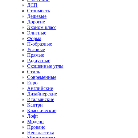
ДСП
Стоимость
Дешевые
Дорогие
Эконом-класс
Элитные
Форма
П-образные
Угловые
Прямые
Радиусные
Скошенные углы
Стиль
Современные
Евро
Английские
Дизайнерские
Итальянские
Кантри
Классические
Лофт
Модерн
Прованс
Неоклассика