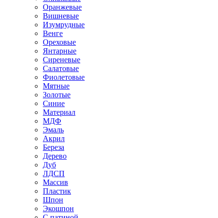
Оранжевые
Вишневые
Изумрудные
Венге
Ореховые
Янтарные
Сиреневые
Салатовые
Фиолетовые
Мятные
Золотые
Синие
Материал
МДФ
Эмаль
Акрил
Береза
Дерево
Дуб
ЛДСП
Массив
Пластик
Шпон
Экошпон
С патиной