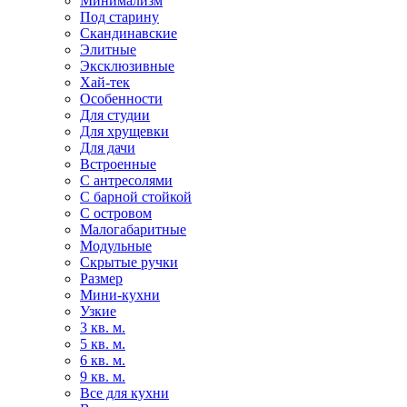
Минимализм
Под старину
Скандинавские
Элитные
Эксклюзивные
Хай-тек
Особенности
Для студии
Для хрущевки
Для дачи
Встроенные
С антресолями
С барной стойкой
С островом
Малогабаритные
Модульные
Скрытые ручки
Размер
Мини-кухни
Узкие
3 кв. м.
5 кв. м.
6 кв. м.
9 кв. м.
Все для кухни