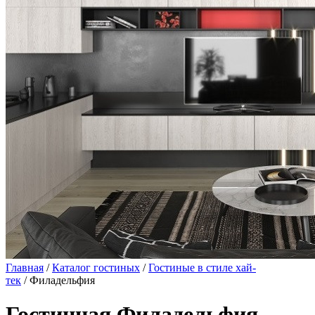
Главная
/
Каталог гостиных
/
Гостиные в стиле хай-
тек
/ Филадельфия
Гостинная Филадельфия