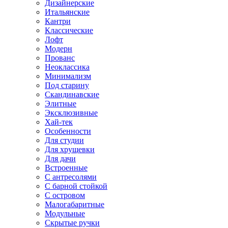
Дизайнерские
Итальянские
Кантри
Классические
Лофт
Модерн
Прованс
Неоклассика
Минимализм
Под старину
Скандинавские
Элитные
Эксклюзивные
Хай-тек
Особенности
Для студии
Для хрущевки
Для дачи
Встроенные
С антресолями
С барной стойкой
С островом
Малогабаритные
Модульные
Скрытые ручки