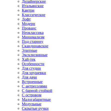
Дизайнерские
Итальянские
Кантри
Классические
Лофт
Модерн
Прованс
Неоклассика
Минимализм
Под старину
Скандинавские
Элитные
Эксклюзивные
Хай-тек
Особенности
Для студии
Для хрущевки
Для дачи
Встроенные
С антресолями
С барной стойкой
С островом
Малогабаритные
Модульные
Скрытые ручки