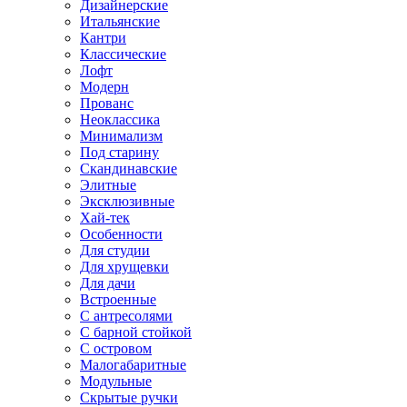
Дизайнерские
Итальянские
Кантри
Классические
Лофт
Модерн
Прованс
Неоклассика
Минимализм
Под старину
Скандинавские
Элитные
Эксклюзивные
Хай-тек
Особенности
Для студии
Для хрущевки
Для дачи
Встроенные
С антресолями
С барной стойкой
С островом
Малогабаритные
Модульные
Скрытые ручки