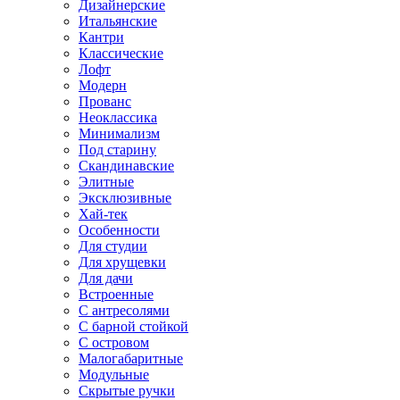
Дизайнерские
Итальянские
Кантри
Классические
Лофт
Модерн
Прованс
Неоклассика
Минимализм
Под старину
Скандинавские
Элитные
Эксклюзивные
Хай-тек
Особенности
Для студии
Для хрущевки
Для дачи
Встроенные
С антресолями
С барной стойкой
С островом
Малогабаритные
Модульные
Скрытые ручки