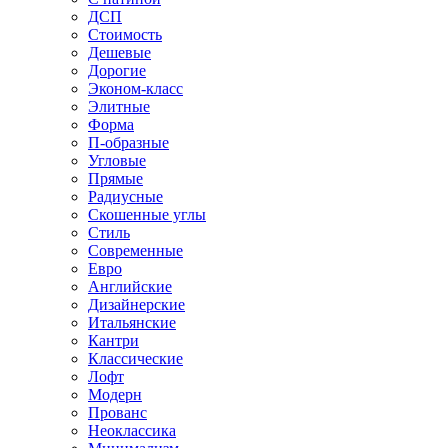
ДСП
Стоимость
Дешевые
Дорогие
Эконом-класс
Элитные
Форма
П-образные
Угловые
Прямые
Радиусные
Скошенные углы
Стиль
Современные
Евро
Английские
Дизайнерские
Итальянские
Кантри
Классические
Лофт
Модерн
Прованс
Неоклассика