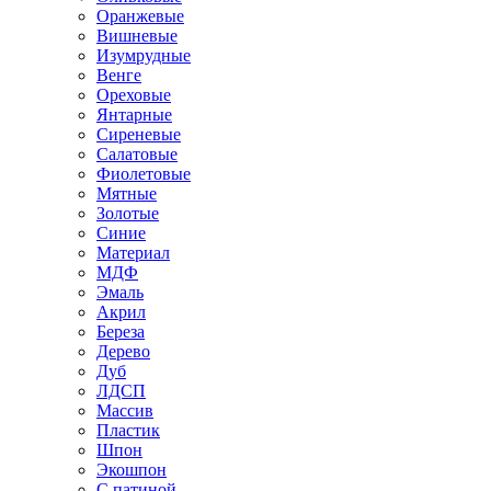
Оранжевые
Вишневые
Изумрудные
Венге
Ореховые
Янтарные
Сиреневые
Салатовые
Фиолетовые
Мятные
Золотые
Синие
Материал
МДФ
Эмаль
Акрил
Береза
Дерево
Дуб
ЛДСП
Массив
Пластик
Шпон
Экошпон
С патиной