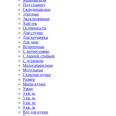
Минимализм
Под старину
Скандинавские
Элитные
Эксклюзивные
Хай-тек
Особенности
Для студии
Для хрущевки
Для дачи
Встроенные
С антресолями
С барной стойкой
С островом
Малогабаритные
Модульные
Скрытые ручки
Размер
Мини-кухни
Узкие
3 кв. м.
5 кв. м.
6 кв. м.
9 кв. м.
Все для кухни