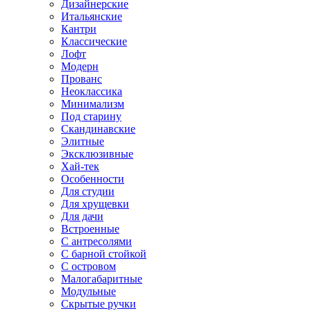
Дизайнерские
Итальянские
Кантри
Классические
Лофт
Модерн
Прованс
Неоклассика
Минимализм
Под старину
Скандинавские
Элитные
Эксклюзивные
Хай-тек
Особенности
Для студии
Для хрущевки
Для дачи
Встроенные
С антресолями
С барной стойкой
С островом
Малогабаритные
Модульные
Скрытые ручки