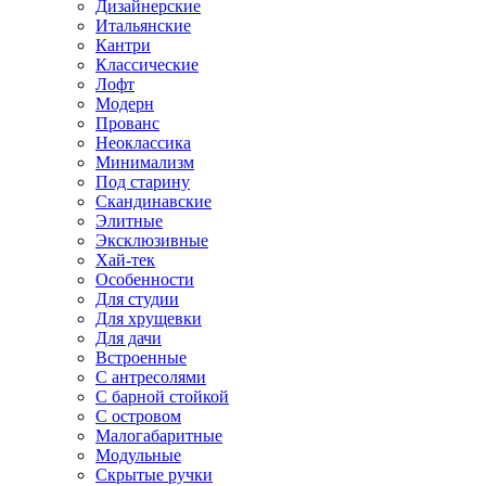
Дизайнерские
Итальянские
Кантри
Классические
Лофт
Модерн
Прованс
Неоклассика
Минимализм
Под старину
Скандинавские
Элитные
Эксклюзивные
Хай-тек
Особенности
Для студии
Для хрущевки
Для дачи
Встроенные
С антресолями
С барной стойкой
С островом
Малогабаритные
Модульные
Скрытые ручки