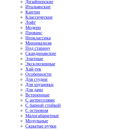
Дизайнерские
Итальянские
Кантри
Классические
Лофт
Модерн
Прованс
Неоклассика
Минимализм
Под старину
Скандинавские
Элитные
Эксклюзивные
Хай-тек
Особенности
Для студии
Для хрущевки
Для дачи
Встроенные
С антресолями
С барной стойкой
С островом
Малогабаритные
Модульные
Скрытые ручки