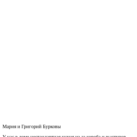
Мария и Григорий Бурковы
У нас в доме нестандартная кухня из-за короба и выступов,