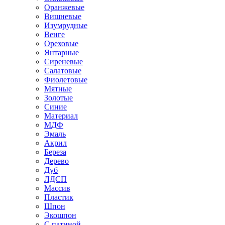
Оранжевые
Вишневые
Изумрудные
Венге
Ореховые
Янтарные
Сиреневые
Салатовые
Фиолетовые
Мятные
Золотые
Синие
Материал
МДФ
Эмаль
Акрил
Береза
Дерево
Дуб
ЛДСП
Массив
Пластик
Шпон
Экошпон
С патиной