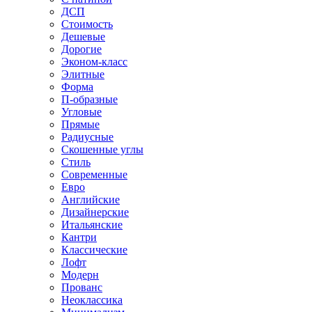
ДСП
Стоимость
Дешевые
Дорогие
Эконом-класс
Элитные
Форма
П-образные
Угловые
Прямые
Радиусные
Скошенные углы
Стиль
Современные
Евро
Английские
Дизайнерские
Итальянские
Кантри
Классические
Лофт
Модерн
Прованс
Неоклассика