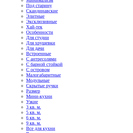
Минимализм
Под старину
Скандинавские
Элитные
Эксклюзивные
Хай-тек
Особенности
Для студии
Для хрущевки
Для дачи
Встроенные
С антресолями
С барной стойкой
С островом
Малогабаритные
Модульные
Скрытые ручки
Размер
Мини-кухни
Узкие
3 кв. м.
5 кв. м.
6 кв. м.
9 кв. м.
Все для кухни