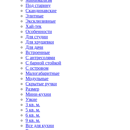
Минимализм
Под старину
Скандинавские
Элитные
Эксклюзивные
Хай-тек
Особенности
Для студии
Для хрущевки
Для дачи
Встроенные
С антресолями
С барной стойкой
С островом
Малогабаритные
Модульные
Скрытые ручки
Размер
Мини-кухни
Узкие
3 кв. м.
5 кв. м.
6 кв. м.
9 кв. м.
Все для кухни