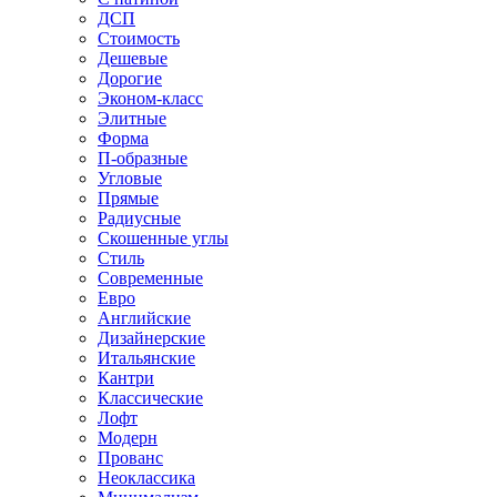
ДСП
Стоимость
Дешевые
Дорогие
Эконом-класс
Элитные
Форма
П-образные
Угловые
Прямые
Радиусные
Скошенные углы
Стиль
Современные
Евро
Английские
Дизайнерские
Итальянские
Кантри
Классические
Лофт
Модерн
Прованс
Неоклассика