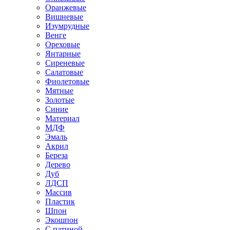
Оранжевые
Вишневые
Изумрудные
Венге
Ореховые
Янтарные
Сиреневые
Салатовые
Фиолетовые
Мятные
Золотые
Синие
Материал
МДФ
Эмаль
Акрил
Береза
Дерево
Дуб
ЛДСП
Массив
Пластик
Шпон
Экошпон
С патиной