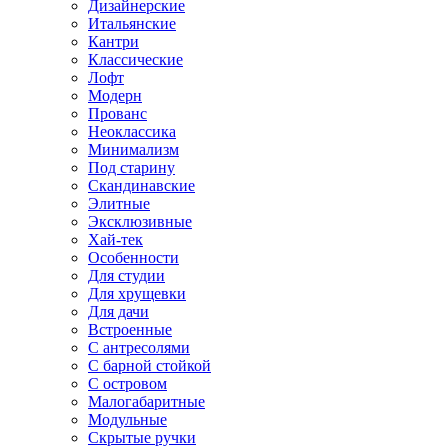
Дизайнерские
Итальянские
Кантри
Классические
Лофт
Модерн
Прованс
Неоклассика
Минимализм
Под старину
Скандинавские
Элитные
Эксклюзивные
Хай-тек
Особенности
Для студии
Для хрущевки
Для дачи
Встроенные
С антресолями
С барной стойкой
С островом
Малогабаритные
Модульные
Скрытые ручки