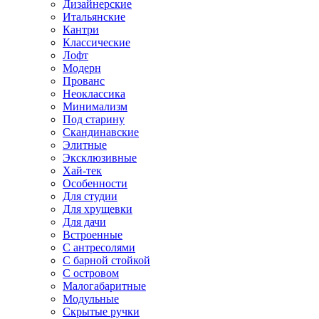
Дизайнерские
Итальянские
Кантри
Классические
Лофт
Модерн
Прованс
Неоклассика
Минимализм
Под старину
Скандинавские
Элитные
Эксклюзивные
Хай-тек
Особенности
Для студии
Для хрущевки
Для дачи
Встроенные
С антресолями
С барной стойкой
С островом
Малогабаритные
Модульные
Скрытые ручки