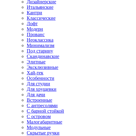
Дизайнерские
Итальянские
Кантри
Классические
Лофт
Модерн
Прованс
Неоклассика
Минимализм
Под старину
Скандинавские
Элитные
Эксклюзивные
Хай-тек
Особенности
Для студии
Для хрущевки
Для дачи
Встроенные
С антресолями
С барной стойкой
С островом
Малогабаритные
Модульные
Скрытые ручки