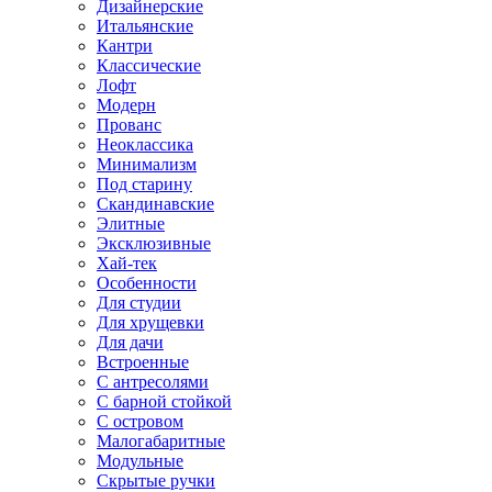
Дизайнерские
Итальянские
Кантри
Классические
Лофт
Модерн
Прованс
Неоклассика
Минимализм
Под старину
Скандинавские
Элитные
Эксклюзивные
Хай-тек
Особенности
Для студии
Для хрущевки
Для дачи
Встроенные
С антресолями
С барной стойкой
С островом
Малогабаритные
Модульные
Скрытые ручки