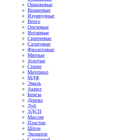
Оранжевые
Вишневые
Изумрудные
Венге
Ореховые
Янтарные
Сиреневые
Салатовые
Фиолетовые
Мятные
Золотые
Синие
Материал
МДФ
Эмаль
Акрил
Береза
Дерево
Дуб
ЛДСП
Массив
Пластик
Шпон
Экошпон
С патиной