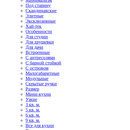
Минимализм
Под старину
Скандинавские
Элитные
Эксклюзивные
Хай-тек
Особенности
Для студии
Для хрущевки
Для дачи
Встроенные
С антресолями
С барной стойкой
С островом
Малогабаритные
Модульные
Скрытые ручки
Размер
Мини-кухни
Узкие
3 кв. м.
5 кв. м.
6 кв. м.
9 кв. м.
Все для кухни