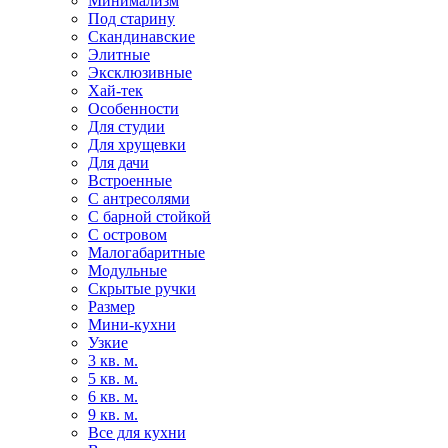
Минимализм
Под старину
Скандинавские
Элитные
Эксклюзивные
Хай-тек
Особенности
Для студии
Для хрущевки
Для дачи
Встроенные
С антресолями
С барной стойкой
С островом
Малогабаритные
Модульные
Скрытые ручки
Размер
Мини-кухни
Узкие
3 кв. м.
5 кв. м.
6 кв. м.
9 кв. м.
Все для кухни