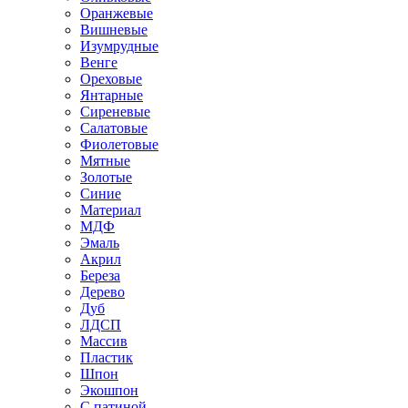
Оранжевые
Вишневые
Изумрудные
Венге
Ореховые
Янтарные
Сиреневые
Салатовые
Фиолетовые
Мятные
Золотые
Синие
Материал
МДФ
Эмаль
Акрил
Береза
Дерево
Дуб
ЛДСП
Массив
Пластик
Шпон
Экошпон
С патиной