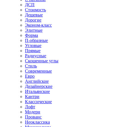
ДСП
Стоимость
Дешевые
Дорогие
Эконом-класс
Элитные
Форма
П-образные
Угловые
Прямые
Радиусные
Скошенные углы
Стиль
Современные
Евро
Английские
Дизайнерские
Итальянские
Кантри
Классические
Лофт
Модерн
Прованс
Неоклассика