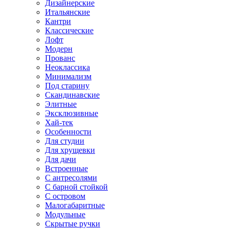
Дизайнерские
Итальянские
Кантри
Классические
Лофт
Модерн
Прованс
Неоклассика
Минимализм
Под старину
Скандинавские
Элитные
Эксклюзивные
Хай-тек
Особенности
Для студии
Для хрущевки
Для дачи
Встроенные
С антресолями
С барной стойкой
С островом
Малогабаритные
Модульные
Скрытые ручки