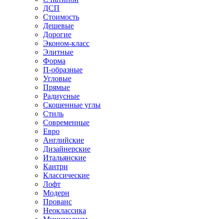
ДСП
Стоимость
Дешевые
Дорогие
Эконом-класс
Элитные
Форма
П-образные
Угловые
Прямые
Радиусные
Скошенные углы
Стиль
Современные
Евро
Английские
Дизайнерские
Итальянские
Кантри
Классические
Лофт
Модерн
Прованс
Неоклассика