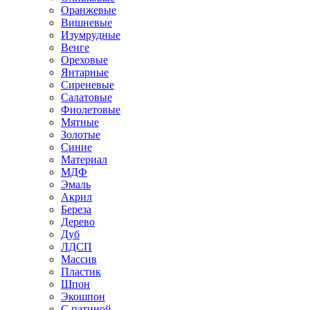
Оранжевые
Вишневые
Изумрудные
Венге
Ореховые
Янтарные
Сиреневые
Салатовые
Фиолетовые
Мятные
Золотые
Синие
Материал
МДФ
Эмаль
Акрил
Береза
Дерево
Дуб
ЛДСП
Массив
Пластик
Шпон
Экошпон
С патиной