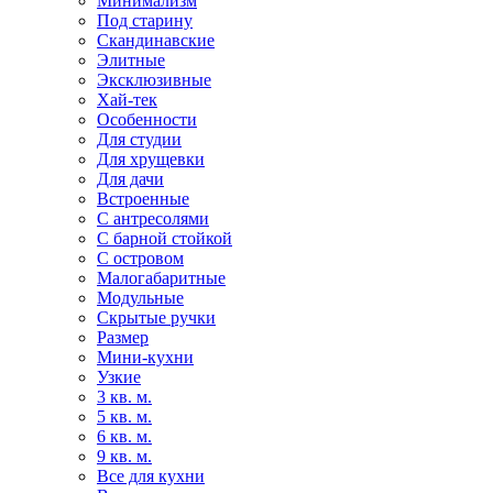
Минимализм
Под старину
Скандинавские
Элитные
Эксклюзивные
Хай-тек
Особенности
Для студии
Для хрущевки
Для дачи
Встроенные
С антресолями
С барной стойкой
С островом
Малогабаритные
Модульные
Скрытые ручки
Размер
Мини-кухни
Узкие
3 кв. м.
5 кв. м.
6 кв. м.
9 кв. м.
Все для кухни