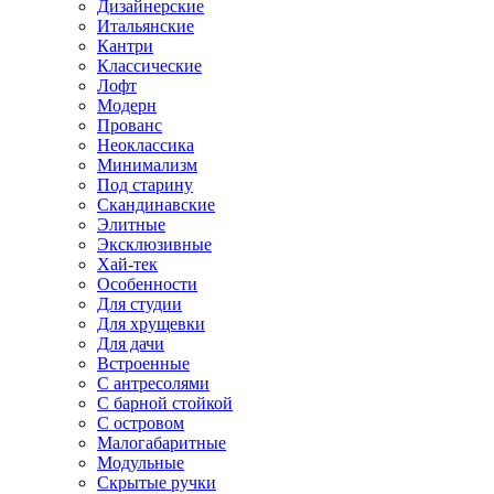
Дизайнерские
Итальянские
Кантри
Классические
Лофт
Модерн
Прованс
Неоклассика
Минимализм
Под старину
Скандинавские
Элитные
Эксклюзивные
Хай-тек
Особенности
Для студии
Для хрущевки
Для дачи
Встроенные
С антресолями
С барной стойкой
С островом
Малогабаритные
Модульные
Скрытые ручки