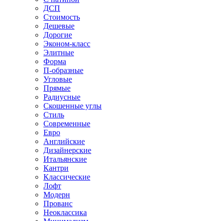
ДСП
Стоимость
Дешевые
Дорогие
Эконом-класс
Элитные
Форма
П-образные
Угловые
Прямые
Радиусные
Скошенные углы
Стиль
Современные
Евро
Английские
Дизайнерские
Итальянские
Кантри
Классические
Лофт
Модерн
Прованс
Неоклассика