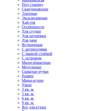
Минимализм
Под старину
Скандинавские
Элитные
Эксклюзивные
Хай-тек
Особенности
Для студии
Для хрущевки
Для дачи
Встроенные
С антресолями
С барной стойкой
С островом
Малогабаритные
Модульные
Скрытые ручки
Размер
Мини-кухни
Узкие
3 кв. м.
5 кв. м.
6 кв. м.
9 кв. м.
Все для кухни