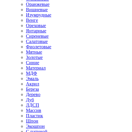
Оранжевые
Вишневые
Изумрудные
Венге
Ореховые
Янтарные
Сиреневые
Салатовые
Фиолетовые
Мятные
Золотые
Синие
Материал
МДФ
Эмаль
Акрил
Береза
Дерево
Дуб
ЛДСП
Массив
Пластик
Шпон
Экошпон
С патиной