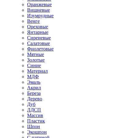
Оранжевые
Вишневые
Изумрудные
Венге
Ореховые
Янтарные
Сиреневые
Салатовые
Фиолетовые
Мятные
Золотые
Синие
Материал
МДФ
Эмаль
Акрил
Береза
Дерево
Дуб
ЛДСП
Массив
Пластик
Шпон
Экошпон
С патиной