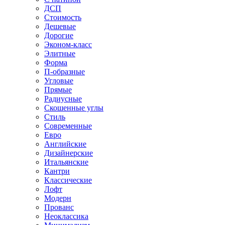
ДСП
Стоимость
Дешевые
Дорогие
Эконом-класс
Элитные
Форма
П-образные
Угловые
Прямые
Радиусные
Скошенные углы
Стиль
Современные
Евро
Английские
Дизайнерские
Итальянские
Кантри
Классические
Лофт
Модерн
Прованс
Неоклассика