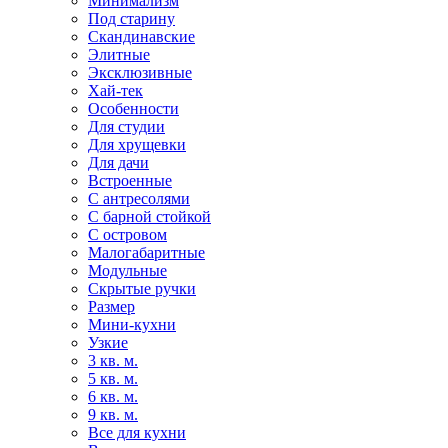
Минимализм
Под старину
Скандинавские
Элитные
Эксклюзивные
Хай-тек
Особенности
Для студии
Для хрущевки
Для дачи
Встроенные
С антресолями
С барной стойкой
С островом
Малогабаритные
Модульные
Скрытые ручки
Размер
Мини-кухни
Узкие
3 кв. м.
5 кв. м.
6 кв. м.
9 кв. м.
Все для кухни