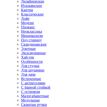
Дизайнерские
Итальянские
Кантри
Классические
Лофт
Модерн
Прованс
Неоклассика
Минимализм
Под старину
Скандинавские
Элитные
Эксклюзивные
Хай-тек
Особенности
Для студии
Для хрущевки
Для дачи
Встроенные
С антресолями
С барной стойкой
С островом
Малогабаритные
Модульные
Скрытые ручки