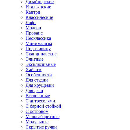
Дизайнерские
Итальянские
Кантри
Классические
Лофт
Модерн
Прованс
Неоклассика
Минимализм
Под старину
Скандинавские
Элитные
Эксклюзивные
Хай-тек
Особенности
Для студии
Для хрущевки
Для дачи
Встроенные
С антресолями
С барной стойкой
С островом
Малогабаритные
Модульные
Скрытые ручки