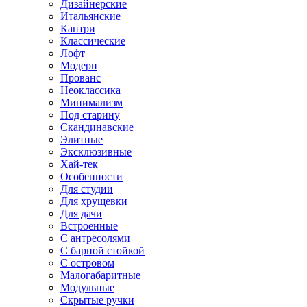
Дизайнерские
Итальянские
Кантри
Классические
Лофт
Модерн
Прованс
Неоклассика
Минимализм
Под старину
Скандинавские
Элитные
Эксклюзивные
Хай-тек
Особенности
Для студии
Для хрущевки
Для дачи
Встроенные
С антресолями
С барной стойкой
С островом
Малогабаритные
Модульные
Скрытые ручки