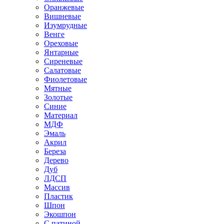
Оранжевые
Вишневые
Изумрудные
Венге
Ореховые
Янтарные
Сиреневые
Салатовые
Фиолетовые
Мятные
Золотые
Синие
Материал
МДФ
Эмаль
Акрил
Береза
Дерево
Дуб
ЛДСП
Массив
Пластик
Шпон
Экошпон
С патиной