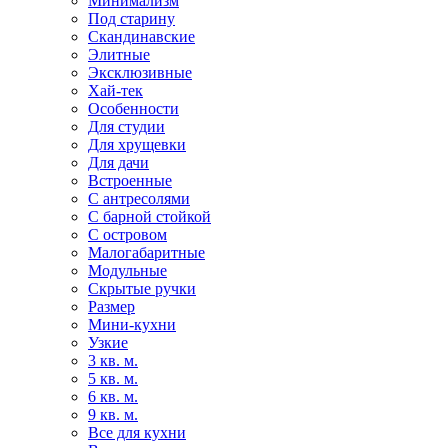
Минимализм
Под старину
Скандинавские
Элитные
Эксклюзивные
Хай-тек
Особенности
Для студии
Для хрущевки
Для дачи
Встроенные
С антресолями
С барной стойкой
С островом
Малогабаритные
Модульные
Скрытые ручки
Размер
Мини-кухни
Узкие
3 кв. м.
5 кв. м.
6 кв. м.
9 кв. м.
Все для кухни