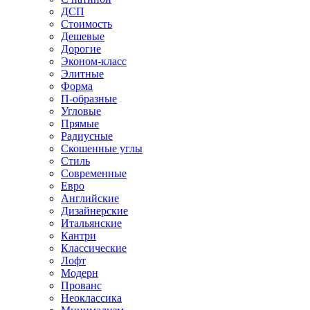
ДСП
Стоимость
Дешевые
Дорогие
Эконом-класс
Элитные
Форма
П-образные
Угловые
Прямые
Радиусные
Скошенные углы
Стиль
Современные
Евро
Английские
Дизайнерские
Итальянские
Кантри
Классические
Лофт
Модерн
Прованс
Неоклассика