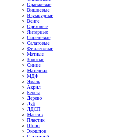
Оранжевые
Вишневые
Изумрудные
Венге
Ореховые
Янтарные
Сиреневые
Салатовые
Фиолетовые
Мятные
Золотые
Синие
Материал
МДФ
Эмаль
Акрил
Береза
Дерево
Дуб
ЛДСП
Массив
Пластик
Шпон
Экошпон
С патиной