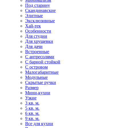
Минимализм
Под старину
Скандинавские
Элитные
Эксклюзивные
Хай-тек
Особенности
Для студии
Для хрущевки
Для дачи
Встроенные
С антресолями
С барной стойкой
С островом
Малогабаритные
Модульные
Скрытые ручки
Размер
Мини-кухни
Узкие
3 кв. м.
5 кв. м.
6 кв. м.
9 кв. м.
Все для кухни