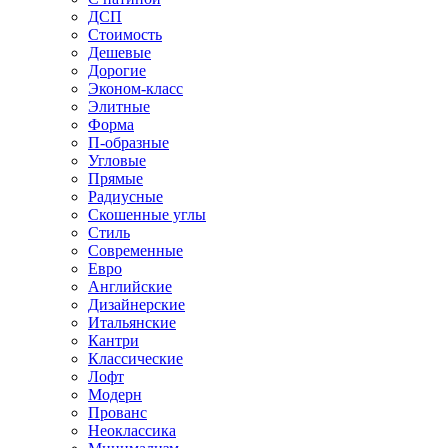
ДСП
Стоимость
Дешевые
Дорогие
Эконом-класс
Элитные
Форма
П-образные
Угловые
Прямые
Радиусные
Скошенные углы
Стиль
Современные
Евро
Английские
Дизайнерские
Итальянские
Кантри
Классические
Лофт
Модерн
Прованс
Неоклассика