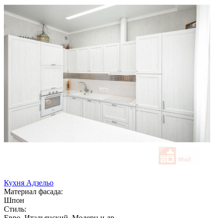
Кухня Адзельо
Материал фасада:
Шпон
Стиль:
Евро, Итальянский, Модерн и др.