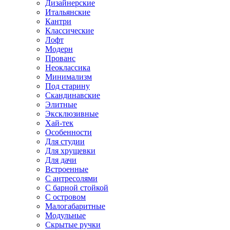
Дизайнерские
Итальянские
Кантри
Классические
Лофт
Модерн
Прованс
Неоклассика
Минимализм
Под старину
Скандинавские
Элитные
Эксклюзивные
Хай-тек
Особенности
Для студии
Для хрущевки
Для дачи
Встроенные
С антресолями
С барной стойкой
С островом
Малогабаритные
Модульные
Скрытые ручки