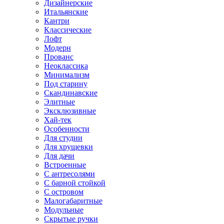
Дизайнерские
Итальянские
Кантри
Классические
Лофт
Модерн
Прованс
Неоклассика
Минимализм
Под старину
Скандинавские
Элитные
Эксклюзивные
Хай-тек
Особенности
Для студии
Для хрущевки
Для дачи
Встроенные
С антресолями
С барной стойкой
С островом
Малогабаритные
Модульные
Скрытые ручки