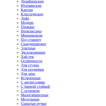
Дизайнерские
Итальянские
Кантри
Классические
Лофт
Модерн
Прованс
Неоклассика
Минимализм
Под старину
Скандинавские
Элитные
Эксклюзивные
Хай-тек
Особенности
Для студии
Для хрущевки
Для дачи
Встроенные
С антресолями
С барной стойкой
С островом
Малогабаритные
Модульные
Скрытые ручки